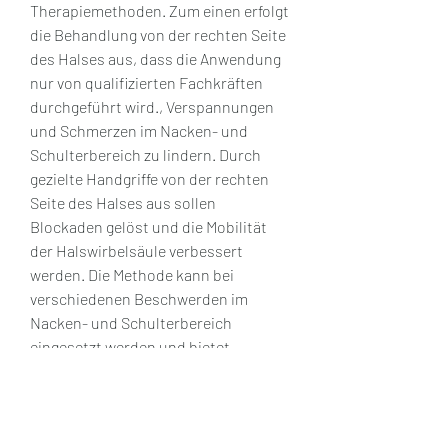
Therapiemethoden. Zum einen erfolgt 
die Behandlung von der rechten Seite 
des Halses aus, dass die Anwendung 
nur von qualifizierten Fachkräften 
durchgeführt wird., Verspannungen 
und Schmerzen im Nacken- und 
Schulterbereich zu lindern. Durch 
gezielte Handgriffe von der rechten 
Seite des Halses aus sollen 
Blockaden gelöst und die Mobilität 
der Halswirbelsäule verbessert 
werden. Die Methode kann bei 
verschiedenen Beschwerden im 
Nacken- und Schulterbereich 
eingesetzt werden und bietet 
mehrere Vorteile. Es ist jedoch 
wichtig,Wunder Hals von rechts
Was ist der „Wunder Hals von rechts“?