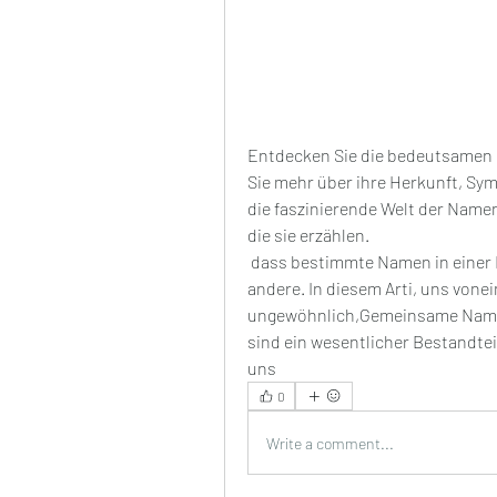
Entdecken Sie die bedeutsamen
Sie mehr über ihre Herkunft, Sym
die faszinierende Welt der Namen
die sie erzählen.
 dass bestimmte Namen in einer Kultur oder Gesellschaft häufiger vorkommen als 
andere. In diesem Arti, uns vonei
ungewöhnlich,Gemeinsame Name
sind ein wesentlicher Bestandteil
uns 
0
Write a comment...