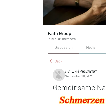
Faith Group
Public
·
88 members
Discussion
Media
Back
Лучший Результат
September 20, 2023
Gemeinsame Na