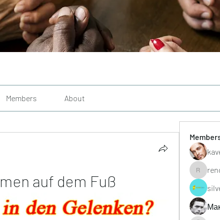
Members
About
Member
kav
ren
men auf dem Fuß
renoxgr
sil
Ма