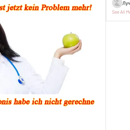
Луч
See All 