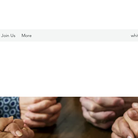
Join Us
More
whi