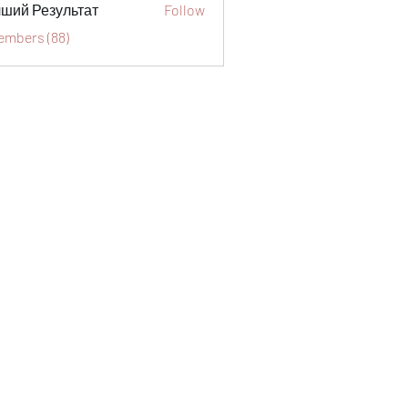
ший Результат
Follow
Members (88)