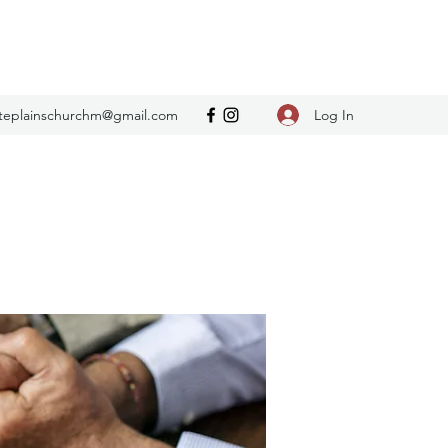
Log In
teplainschurchm@gmail.com