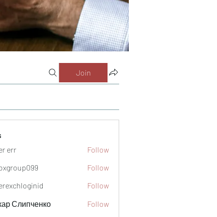
Join
s
er err
Follow
oxgroup099
Follow
oup099
verexchloginid
Follow
кар Слипченко
Follow