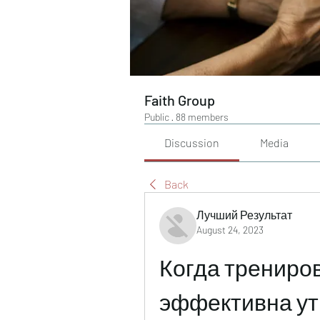
Faith Group
Public
·
88 members
Discussion
Media
Back
Лучший Результат
August 24, 2023
Когда трениров
эффективна ут