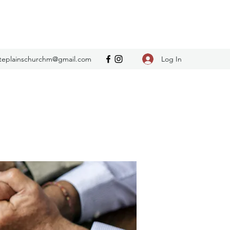
Log In
teplainschurchm@gmail.com