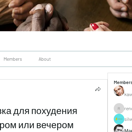
Members
About
Member
kav
ка для похудения 
ren
renoxgr
sil
ром или вечером
Ма