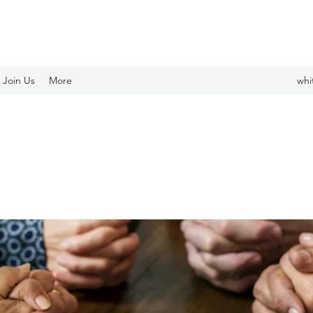
Join Us
More
whi