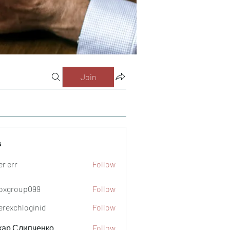
Join
s
er err
Follow
oxgroup099
Follow
oup099
verexchloginid
Follow
кар Слипченко
Follow