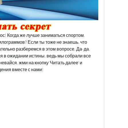
рос! Когда же лучше заниматься спортом, 
илограммов? Если ты тоже не знаешь, что 
тельно разберемся в этом вопросе. Да-да, 
я в ожидании истины, ведь мы собрали все 
евайся, жми на кнопку 'Читать далее' и 
дения вместе с нами!