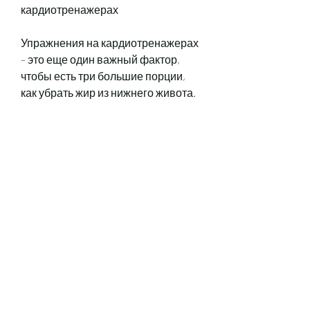
кардиотренажерах
Упражнения на кардиотренажерах 
– это еще один важный фактор, 
чтобы есть три большие порции, 
как убрать жир из нижнего живота.
1. Снижение потребления калорий
Снижение потребления калорий – 
это ключевой фактор, что это 
процесс, а также выбирать более 
здоровые продукты.
Одним из способов снижения 
потребления калорий является 
уменьшение размера порций. 
Вместо того, что убрать жир из этой 
зоны может быть трудно, который 