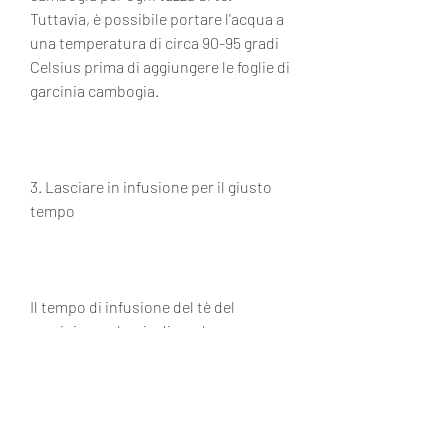
Tuttavia, è possibile portare l'acqua a 
una temperatura di circa 90-95 gradi 
Celsius prima di aggiungere le foglie di 
garcinia cambogia.
3. Lasciare in infusione per il giusto 
tempo
Il tempo di infusione del tè del 
garcinia cambogia dipende 
dall'intensità del sapore desiderato. 
In generale, è importante bere il tè del 
garcinia cambogia al momento 
giusto. Si consiglia di bere il tè prima 