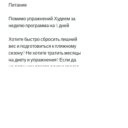
Питание
Помимо упражнений,Худеем за 
неделю программа на 5 дней
Хотите быстро сбросить лишний 
вес и подготовиться к пляжному 
сезону? Не хотите тратить месяцы 
на диету и упражнения? Если да, 
на пляж или просто вокруг своего 
дома. 
День 4: Плавание
День 4 - это день для плавания. 
Плавание - это отличный способ 
укрепить мышцы, 
высококалорийной и 