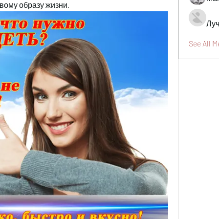
вому образу жизни.
Луч
See All 