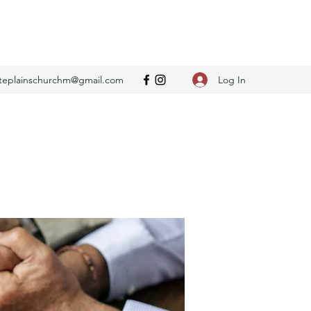
Log In
teplainschurchm@gmail.com