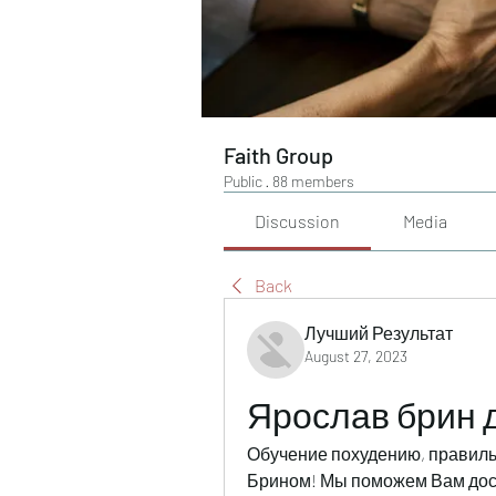
Faith Group
Public
·
88 members
Discussion
Media
Back
Лучший Результат
August 27, 2023
Ярослав брин 
Обучение похудению, правиль
Брином! Мы поможем Вам дост