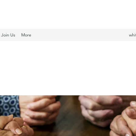
Join Us
More
whi