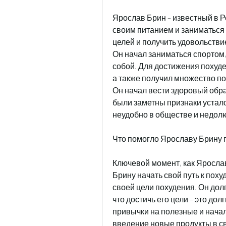
Ярослав Брин – известный в Ро
своим питанием и заниматься 
целей и получить удовольствие 
Он начал заниматься спортом, 
собой. Для достижения похуд
а также получил множество по
Он начал вести здоровый образ
были заметны признаки устало
неудобно в обществе и недолю
Что помогло Ярославу Брину 
Ключевой момент, как Ярослав
Брину начать свой путь к похуд
своей цели похудения. Он долг
что достичь его цели – это дол
привычки на полезные и начал
введение новые продукты в св