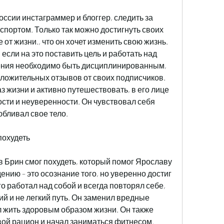
ссии инстаграммер и блоггер, следить за 
спортом. Только так можно достигнуть своих 
от жизни., что он хочет изменить свою жизнь. 
если на это поставить цель и работать над 
ения необходимо быть дисциплинированным, 
ложительных отзывов от своих подписчиков. 
 жизни и активно путешествовать, в его лице 
сти и неуверенности. Он чувствовал себя 
бливал свое тело.
похудеть
 Брин смог похудеть, который помог Ярославу 
ению – это осознание того, но уверенно достиг 
о работал над собой и всегда повторял себе, 
гий и не легкий путь. Он заменил вредные 
 жить здоровым образом жизни. Он также 
ой рацион и начал заниматься фитнесом. 