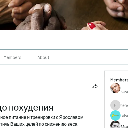
Members
About
Member
kav
до похудения
ren
renoxgr
sil
ное питание и тренировки с Ярославом 
ичь Ваших целей по снижению веса, 
Ма