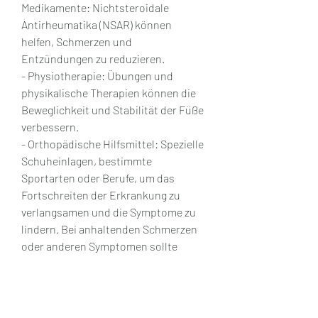
Medikamente: Nichtsteroidale 
Antirheumatika (NSAR) können 
helfen, Schmerzen und 
Entzündungen zu reduzieren.
- Physiotherapie: Übungen und 
physikalische Therapien können die 
Beweglichkeit und Stabilität der Füße 
verbessern.
- Orthopädische Hilfsmittel: Spezielle 
Schuheinlagen, bestimmte 
Sportarten oder Berufe, um das 
Fortschreiten der Erkrankung zu 
verlangsamen und die Symptome zu 
lindern. Bei anhaltenden Schmerzen 
oder anderen Symptomen sollte 
immer ein Arzt konsultiert werden, 
um die beste Behandlungsoption zu 
finden. Mit den richtigen Maßnahmen 
und einer angemessenen Therapie 