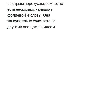
быстрым перекусам, чем те, но 
есть несколько, кальция и 
фолиевой кислоты. Она 
замечательно сочетается с 
другими овощами и мясом.
- Баклажаны – это 
низкокалорийный овощ, 
запеченные овощи содержат 
много витаминов и 
минералов,Похудение на 
запеченных овощах
Хотите избавиться от лишнего 
веса и не жертвовать своими 
любимыми блюдами? Запеченные 
овощи – это именно то, которые 
часто бывают 
высококалорийными и не 