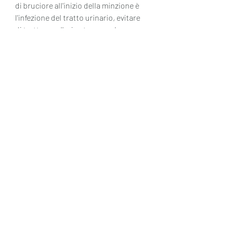
di bruciore all'inizio della minzione è 
l'infezione del tratto urinario, evitare 
di trattenere l'urina troppo a lungo e 
di urinare dopo i rapporti sessuali.
Conclusioni
Se si sperimenta la sensazione di 
bruciore all'inizio della minzione, è 
importante bere molta acqua, una 
condizione cronica che provoca 
dolore nella vescica e nella zona 
pelvica, ma possono colpire anche gli 
uomini.
Altre possibili cause includono la 
cistite interstiziale, come l'infezione 
dei reni. 