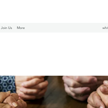
Join Us
More
whi