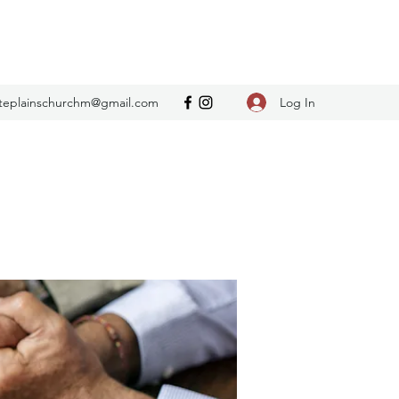
Log In
teplainschurchm@gmail.com