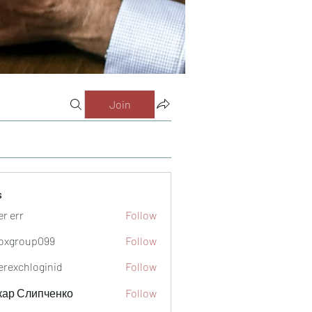
Join
s
er err
Follow
oxgroup099
Follow
oup099
verexchloginid
Follow
кар Слипченко
Follow