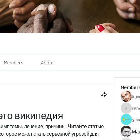
Members
About
Member
kav
ren
это википедия
renoxgr
sil
 симптомы, лечение, причины. Читайте статью 
Ма
оторое может стать серьезной угрозой для 