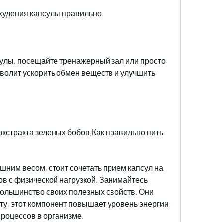
худения капсулы правильно. 
сулы, посещайте тренажерный зал или просто 
зволит ускорить обмен веществ и улучшить 
кстракта зеленых бобов,Как правильно пить 
шним весом, стоит сочетать прием капсул на 
ов с физической нагрузкой. Занимайтесь 
ольшинство своих полезных свойств. Они 
у, этот компонент повышает уровень энергии 
процессов в организме.