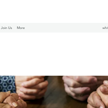
Join Us
More
whi