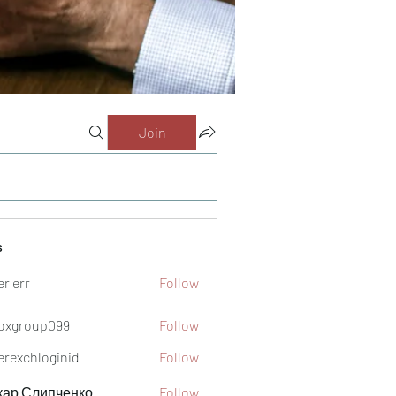
Join
s
er err
Follow
oxgroup099
Follow
oup099
verexchloginid
Follow
кар Слипченко
Follow