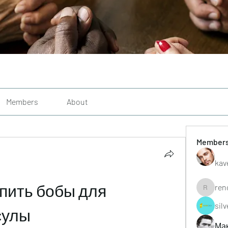
Members
About
Member
kav
пить бобы для 
ren
renoxgr
sil
сулы
Ма