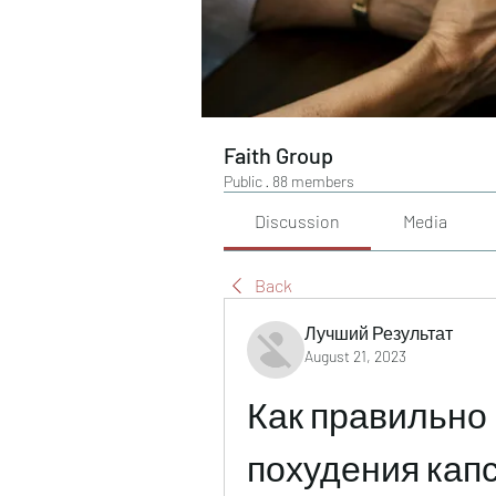
Faith Group
Public
·
88 members
Discussion
Media
Back
Лучший Результат
August 21, 2023
Как правильно 
похудения кап