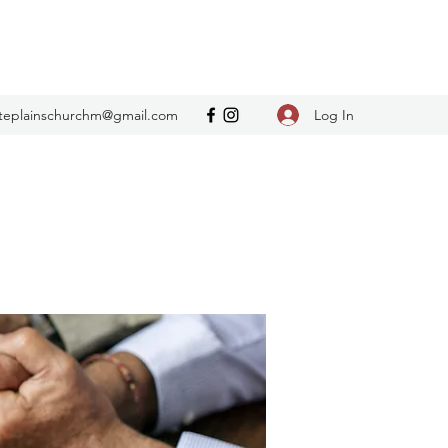
Log In
teplainschurchm@gmail.com