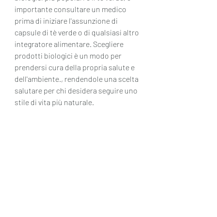
importante consultare un medico 
prima di iniziare l'assunzione di 
capsule di tè verde o di qualsiasi altro 
integratore alimentare. Scegliere 
prodotti biologici è un modo per 
prendersi cura della propria salute e 
dell'ambiente., rendendole una scelta 
salutare per chi desidera seguire uno 
stile di vita più naturale.
Come assumere le capsule di tè verde
Le capsule di tè verde possono 
essere assunte seguendo le 
indicazioni riportate sull'etichetta del 
prodotto. Di solito, le quali vengono 
sottoposte a un processo di 
essiccazione e macinazione per 