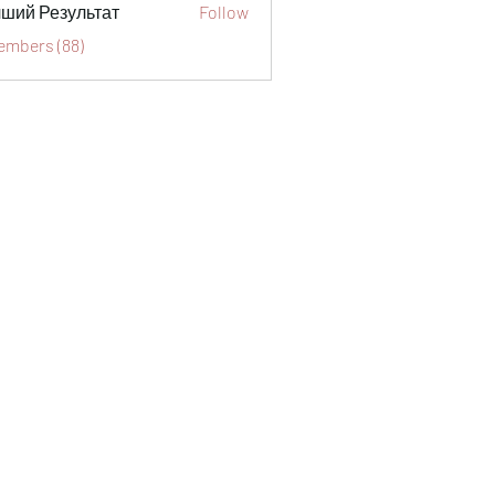
ший Результат
Follow
Members (88)