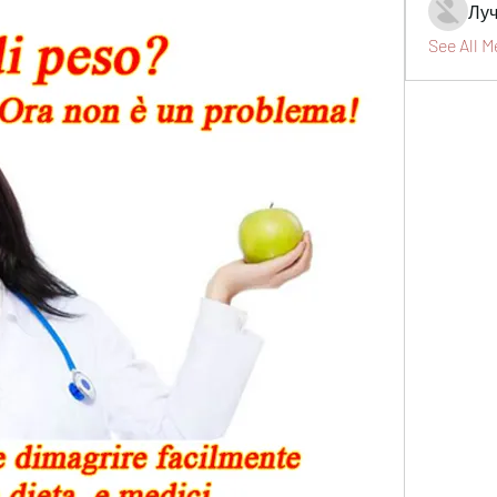
Луч
See All 