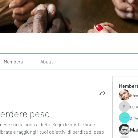
Members
About
Member
kav
ren
perdere peso
renoxgr
sil
se con la nostra dieta. Segui le nostre linee 
Ма
rata e raggiungi i tuoi obiettivi di perdita di peso 