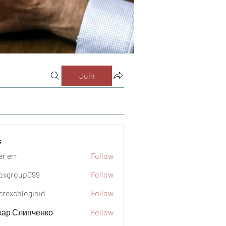
Join
s
er err
Follow
oxgroup099
Follow
oup099
verexchloginid
Follow
кар Слипченко
Follow