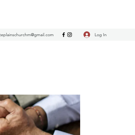
Log In
teplainschurchm@gmail.com