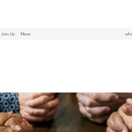
Join Us
More
whi