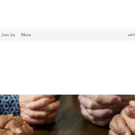
Join Us
More
whi