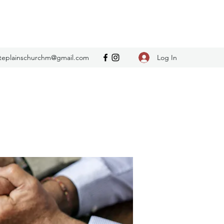
Log In
teplainschurchm@gmail.com