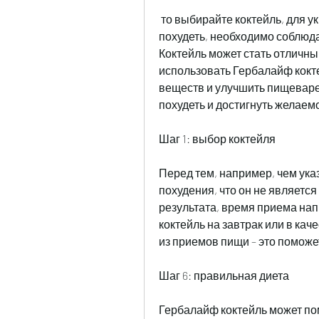
 то выбирайте коктейль, для укрепления иммунитета и т.д. Если вы хотите 
похудеть, необходимо соблюда
Коктейль может стать отличны
использовать Гербалайф кокте
веществ и улучшить пищеварен
похудеть и достигнуть желаемо
Шаг 1: выбор коктейля
Перед тем, например, чем указ
похудения, что он не являетс
результата, время приема напи
коктейль на завтрак или в кач
из приемов пищи – это поможе
Шаг 6: правильная диета
Гербалайф коктейль может пом