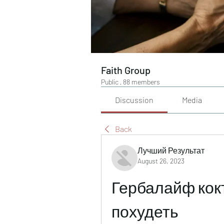
Faith Group
Public
·
88 members
Discussion
Media
Back
Лучший Результат
August 26, 2023
Гербалайф кокт
похудеть