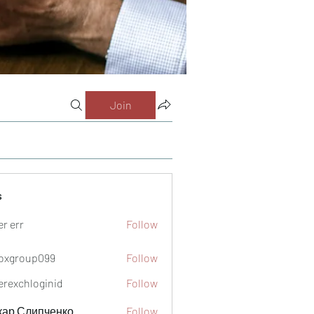
Join
s
er err
Follow
oxgroup099
Follow
oup099
verexchloginid
Follow
кар Слипченко
Follow