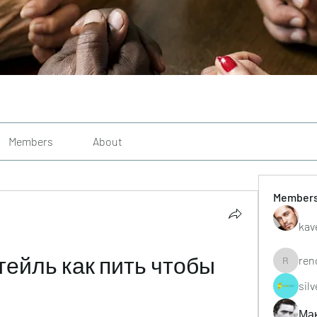
Members
About
Member
kav
ейль как пить чтобы 
ren
renoxgr
sil
Ма