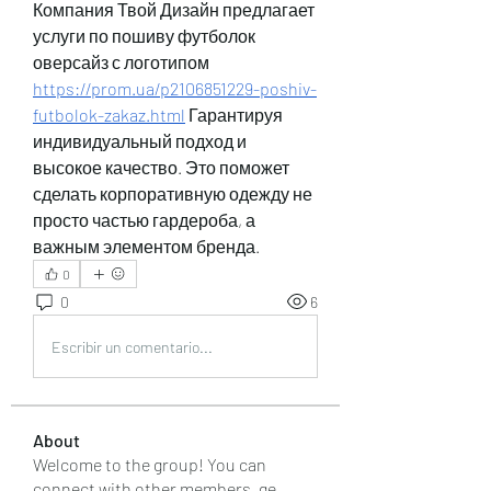
Компания Твой Дизайн предлагает 
услуги по пошиву футболок 
оверсайз с логотипом 
https://prom.ua/p2106851229-poshiv-
futbolok-zakaz.html
 Гарантируя 
индивидуальный подход и 
высокое качество. Это поможет 
сделать корпоративную одежду не 
просто частью гардероба, а 
важным элементом бренда.
0
0
6
Escribir un comentario...
About
Welcome to the group! You can
connect with other members, ge
...