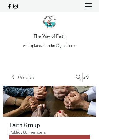
The Way of Faith
whiteplainschurchm@gmail.com
Groups
Faith Group
Public
·
88 members