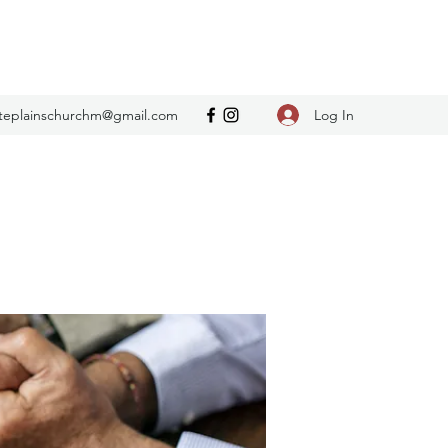
Log In
teplainschurchm@gmail.com