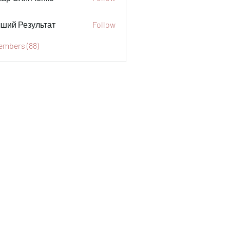
ший Результат
Follow
Members (88)