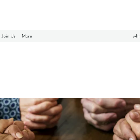
Join Us
More
whi