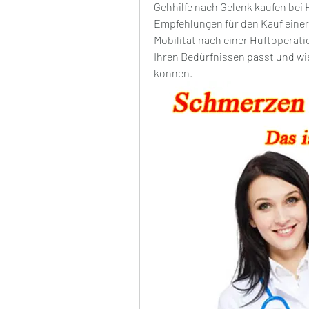
Gehhilfe nach Gelenk kaufen bei
Empfehlungen für den Kauf einer
Mobilität nach einer Hüftoperati
Ihren Bedürfnissen passt und wi
können.