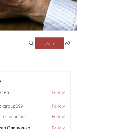
Join
s
er err
Follow
oxgroup099
Follow
oup099
verexchloginid
Follow
кар Слипченко
Follow