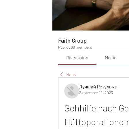
Faith Group
Public
·
88 members
Discussion
Media
Back
Лучший Результат
September 14, 2023
Gehhilfe nach Ge
Hüftoperationen