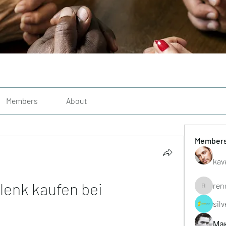
Members
About
Member
kav
lenk kaufen bei 
ren
renoxgr
sil
Ма