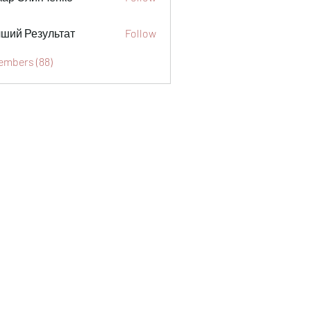
ший Результат
Follow
Members (88)