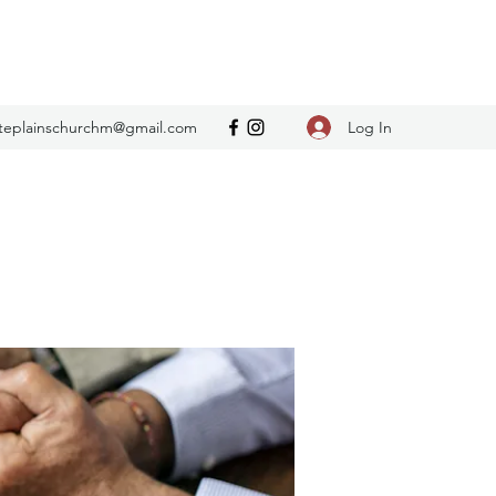
Log In
teplainschurchm@gmail.com