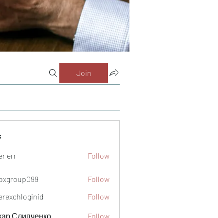
Join
s
er err
Follow
oxgroup099
Follow
oup099
verexchloginid
Follow
кар Слипченко
Follow