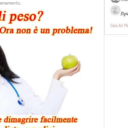
llenamento.
Луч
See All 