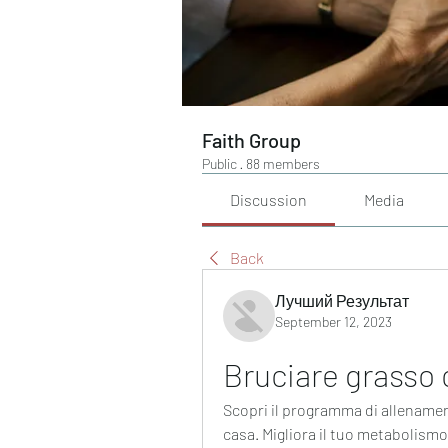
Faith Group
Public
·
88 members
Discussion
Media
Back
Лучший Результат
September 12, 2023
Bruciare grasso 
Scopri il programma di allename
casa. Migliora il tuo metabolismo,