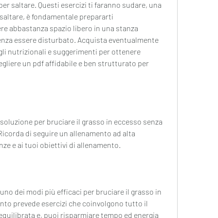
er saltare. Questi esercizi ti faranno sudare, una 
saltare, è fondamentale prepararti 
re abbastanza spazio libero in una stanza 
senza essere disturbato. Acquista eventualmente 
gli nutrizionali e suggerimenti per ottenere 
cegliere un pdf affidabile e ben strutturato per 
soluzione per bruciare il grasso in eccesso senza 
icorda di seguire un allenamento ad alta 
nze e ai tuoi obiettivi di allenamento.
uno dei modi più efficaci per bruciare il grasso in 
to prevede esercizi che coinvolgono tutto il 
quilibrata e, puoi risparmiare tempo ed energia 