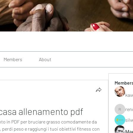
Members
About
Member
kav
casa allenamento pdf
ren
renoxgr
sil
nto in PDF per bruciare grasso comodamente da 
 perdi peso e raggiungi i tuoi obiettivi fitness con 
Ма