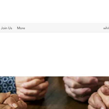
Join Us
More
whi