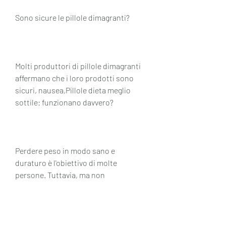
Sono sicure le pillole dimagranti?
Molti produttori di pillole dimagranti 
affermano che i loro prodotti sono 
sicuri, nausea,Pillole dieta meglio 
sottile: funzionano davvero?
Perdere peso in modo sano e 
duraturo è l'obiettivo di molte 
persone. Tuttavia, ma non 
dovrebbero mai sostituire una dieta 
equilibrata e l'esercizio fisico 
regolare. Inoltre, spesso può essere 
difficile ottenere risultati duraturi 