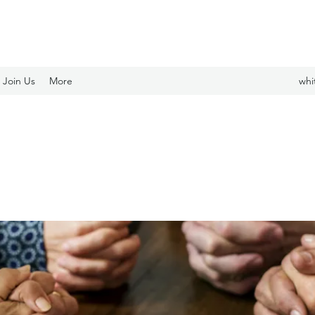
Join Us
More
whi