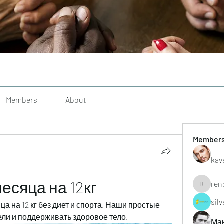
Members
About
Member
kav
есяца на 12кг
ren
renoxgr
sil
яца на 12 кг без диет и спорта. Наши простые 
ели и поддерживать здоровое тело.
Ма