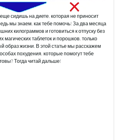
 еще сидишь на диете, которая не приносит 
едь мы знаем, как тебе помочь! За два месяца 
шних килограммов и готовиться к отпуску без 
х магических таблеток и порошков, только 
й образ жизни. В этой статье мы расскажем 
собах похудения, которые помогут тебе 
отовы? Тогда читай дальше!