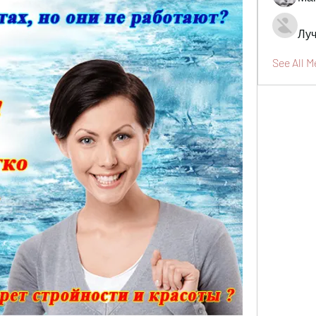
Луч
See All 