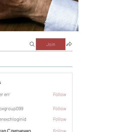
Join
s
er err
Follow
oxgroup099
Follow
oup099
verexchloginid
Follow
кар Слипченко
Follow