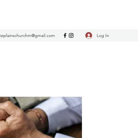
Log In
teplainschurchm@gmail.com