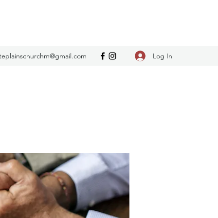
Log In
teplainschurchm@gmail.com