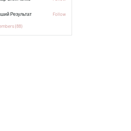
ший Результат
Follow
Members (88)