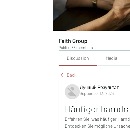
Faith Group
Public
·
88 members
Discussion
Media
Back
Лучший Результат
September 13, 2023
Häufiger harndr
Erfahren Sie, was häufiger Harn
Entdecken Sie mögliche Ursache