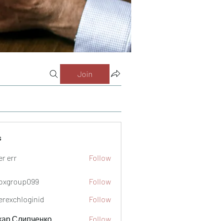
Join
s
er err
Follow
oxgroup099
Follow
oup099
verexchloginid
Follow
кар Слипченко
Follow