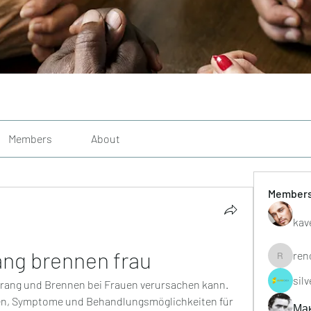
Members
About
Member
kav
ang brennen frau
ren
renoxgr
sil
drang und Brennen bei Frauen verursachen kann. 
n, Symptome und Behandlungsmöglichkeiten für 
Ма