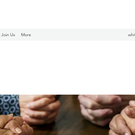
Join Us
More
whi