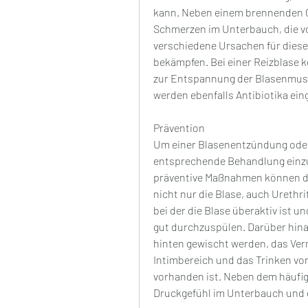
kann. Neben einem brennenden G
Schmerzen im Unterbauch, die vor
verschiedene Ursachen für diese 
bekämpfen. Bei einer Reizblas
zur Entspannung der Blasenmusk
werden ebenfalls Antibiotika ein
Prävention
Um einer Blasenentzündung oder
entsprechende Behandlung einzul
präventive Maßnahmen können di
nicht nur die Blase, auch Urethrit
bei der die Blase überaktiv ist 
gut durchzuspülen. Darüber hina
hinten gewischt werden, das Ver
Intimbereich und das Trinken von
vorhanden ist. Neben dem häufig
Druckgefühl im Unterbauch und e