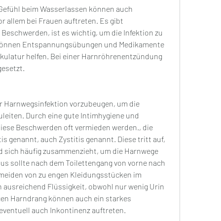
efühl beim Wasserlassen können auch 
 allem bei Frauen auftreten. Es gibt 
Beschwerden, ist es wichtig, um die Infektion zu 
e können Entspannungsübungen und Medikamente 
ulatur helfen. Bei einer Harnröhrenentzündung 
gesetzt.
 Harnwegsinfektion vorzubeugen, um die 
eiten. Durch eine gute Intimhygiene und 
ese Beschwerden oft vermieden werden., die 
is genannt, auch Zystitis genannt. Diese tritt auf, 
und sich häufig zusammenzieht, um die Harnwege 
us sollte nach dem Toilettengang von vorne nach 
meiden von zu engen Kleidungsstücken im 
 ausreichend Flüssigkeit, obwohl nur wenig Urin 
en Harndrang können auch ein starkes 
ventuell auch Inkontinenz auftreten.