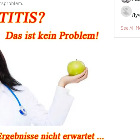
tsproblem.
Луч
See All 