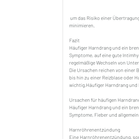
 um das Risiko einer Übertragung von Darmbakterien in die Harnröhre zu 
minimieren.
Fazit
Häufiger Harndrang und ein bren
Symptome, auf eine gute Intimhy
regelmäßige Wechseln von Unterw
Die Ursachen reichen von einer 
bis hin zu einer Reizblase oder 
wichtig,Häufiger Harndrang und
Ursachen für häufigen Harndran
Häufiger Harndrang und ein bren
Symptome, Fieber und allgemein
Harnröhrenentzündung
Eine Harnröhrenentzündung, sond